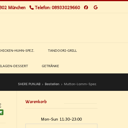
0802 München
Telefon: 08933029660
CHICKEN-HUHN-SPEZ.
TANDOORI-GRILL
ILAGEN-DESSERT
GETRÄNKE
SHERE PUNJAB
Bestellen
Mutton-Lamm-Spez.
>
>
Warenkorb
€
Mon-Sun
11:30-23:00