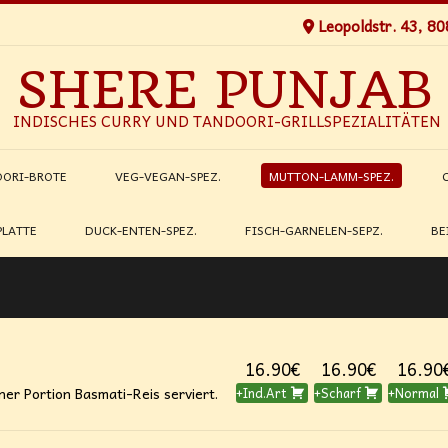
Leopoldstr. 43, 8
SHERE PUNJAB
INDISCHES CURRY UND TANDOORI-GRILLSPEZIALITÄTEN
ORI-BROTE
VEG-VEGAN-SPEZ.
MUTTON-LAMM-SPEZ.
PLATTE
DUCK-ENTEN-SPEZ.
FISCH-GARNELEN-SEPZ.
BE
16.90€
16.90€
16.90
ner Portion Basmati-Reis serviert.
+Ind.Art
+Scharf
+Normal