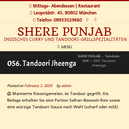
Mittags- Abendessen | Restaurant
Leopoldstr. 43, 80802 München
Telefon: 08933029660
SHERE PUNJAB
INDISCHES CURRY UND TANDOORI-GRILLSPEZIALITÄTEN
MENÜ
SHERE PUNJAB
Tandoori-
>
Grill
056. Tandoori
056. Tandoori Jheenga
>
Jheenga
Posted on
February 1, 2025
by
admin
🦁 Marinierte Riesengarnelen, im Tandoor gegrillt; Als
Beilage erhalten Sie eine Portion Safran-Basmati-Reis sowie
eine würzige Tandoori-Sauce nach Wahl (scharf oder mild).